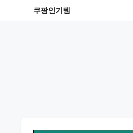
컨
쿠팡인기템
텐
츠
로
건
너
뛰
기