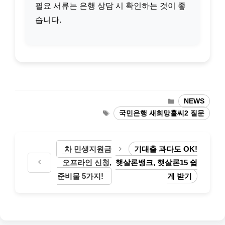
필요 서류는 은행 상담 시 확인하는 것이 좋
습니다.
카
NEWS
테
태
국민은행 새희망홀씨2 질문
고
그
리
차 민생지원금
기대출 과다도 OK!
오프라인 신청,
햇살론뱅크, 햇살론15 쉽
준비물 5가지!
게 받기