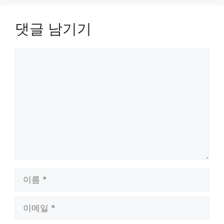
댓글 남기기
댓
글
이
름
이
메