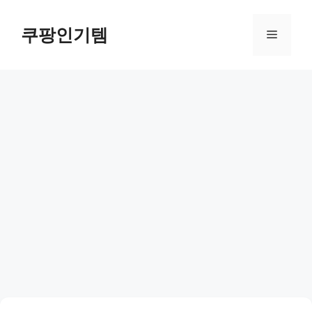
컨
텐
쿠팡인기템
메
츠
로
뉴
건
너
뛰
기