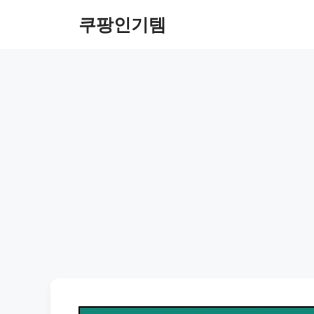
컨
쿠팡인기템
텐
츠
로
건
너
뛰
기