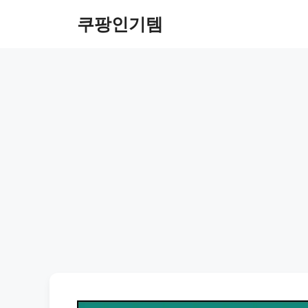
컨
쿠팡인기템
텐
츠
로
건
너
뛰
기