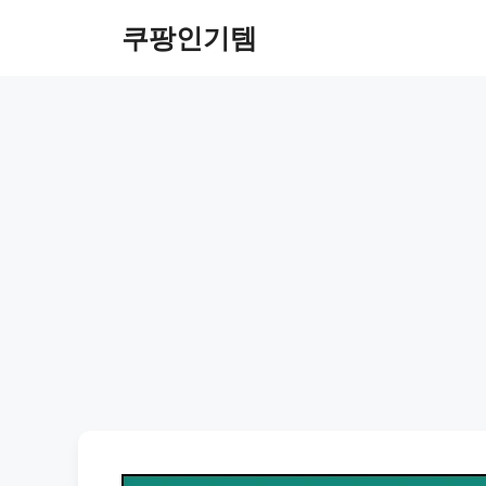
컨
쿠팡인기템
텐
츠
로
건
너
뛰
기