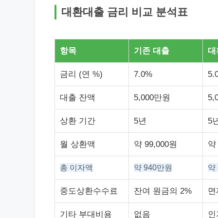
대환대출 금리 비교 분석표
항목
기존 대출
대
금리 (연 %)
7.0%
5.
대출 잔액
5,000만원
5
상환 기간
5년
5
월 상환액
약 99,000원
약 
총 이자액
약 940만원
약
중도상환수수료
잔여 원금의 2%
면
기타 부대비용
없음
인