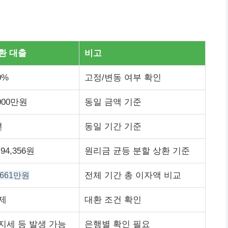
환 대출
비고
0%
고정/변동 여부 확인
,000만원
동일 금액 기준
년
동일 기간 기준
94,356원
원리금 균등 분할 상환 기준
 661만원
전체 기간 총 이자액 비교
제
대환 조건 확인
지세 등 발생 가능
은행별 확인 필요