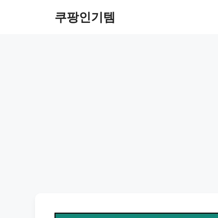
컨
쿠팡인기템
텐
츠
로
건
너
뛰
기