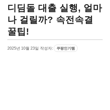
디딤돌 대출 실행, 얼마
나 걸릴까? 속전속결
꿀팁!
2025년 10월 23일
작성자:
쿠팡인기템