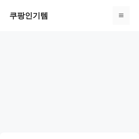
컨
텐
쿠팡인기템
메
츠
로
뉴
건
너
뛰
기