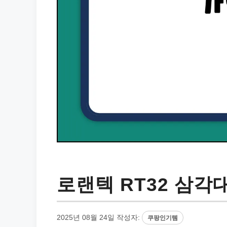
로랜텍 RT32 삼각
2025년 08월 24일
작성자:
쿠팡인기템