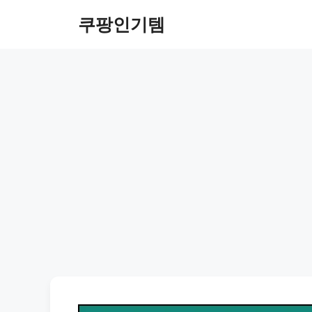
컨
쿠팡인기템
텐
츠
로
건
너
뛰
기