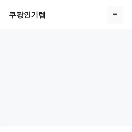
컨
텐
쿠팡인기템
메
츠
로
뉴
건
너
뛰
기