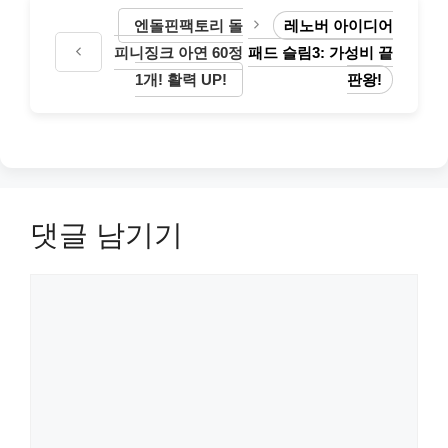
엔돌핀팩토리 돌
레노버 아이디어
피니징크 아연 60정
패드 슬림3: 가성비 끝
1개! 활력 UP!
판왕!
댓글 남기기
댓
글