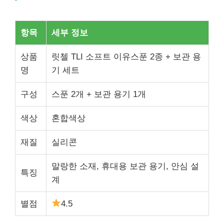
항목
세부 정보
상품
릿첼 TLI 소프트 이유스푼 2종 + 보관 용
명
기 세트
구성
스푼 2개 + 보관 용기 1개
색상
혼합색상
재질
실리콘
말랑한 소재, 휴대용 보관 용기, 안심 설
특징
계
별점
4.5