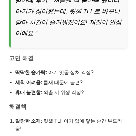
맘카페 후기: “처음엔 쇠 숟가락 줬더니
아기가 싫어했는데, 릿첼 TLI 로 바꾸니
맘마 시간이 즐거워졌어요! 재질이 안심
이에요.”
고민 해결
딱딱한 숟가락:
아기 잇몸 상처 걱정?
세척 어려움:
틈새 때문에 불편?
휴대 불편함:
외출 시 위생 걱정?
해결책
말랑한 소재:
릿첼 TLI, 아기 입에 닿는 순간 부드러
움!