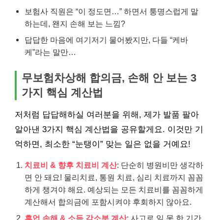
보험사 직원은 “이 정도면…” 하면서 퉁명스럽게 말
하는데, 왠지 손해 보는 느낌?
답답한 마음에 여기저기 물어봤지만, 다들 “케바
케”라는 말만…
무보험차상해 합의금, 손해 안 보는 3
가지 핵심 계산법
저처럼 답답해하실 여러분을 위해, 제가 발품 팔아
알아낸 3가지 핵심 계산법을 공유할게요. 이것만 기
억하면, 최소한 “눈탱이” 맞는 일은 없을 거예요!
치료비 & 향후 치료비 계산
: 단순히 병원비만 생각하
면 안 돼요! 물리치료, 통원 치료, 심리 치료까지 꼼꼼
하게 챙겨야 해요. 예상되는 모든 치료비를 꼼꼼하게
계산해서 합의금에 포함시켜야 후회하지 않아요.
휴업 손해 & 소득 감소분 계산
: 사고로 일 못 한 기간