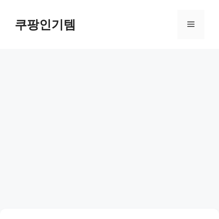
컨
텐
쿠팡인기템
메
츠
로
뉴
건
너
뛰
기