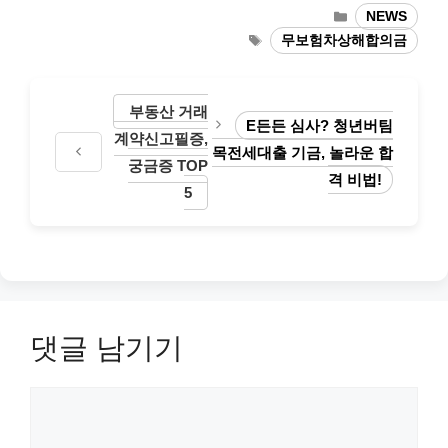
카
NEWS
테
태
무보험차상해합의금
고
그
리
부동산 거래
E든든 심사? 청년버팀
계약신고필증,
목전세대출 기금, 놀라운 합
궁금증 TOP
격 비법!
5
댓글 남기기
댓
글