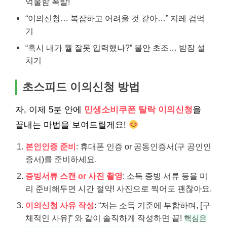
억울함 폭발!
“이의신청… 복잡하고 어려울 것 같아…” 지레 겁먹
기
“혹시 내가 뭘 잘못 입력했나?” 불안 초조… 밤잠 설
치기
초스피드 이의신청 방법
자, 이제 5분 안에
민생소비쿠폰 탈락 이의신청
을
끝내는 마법을 보여드릴게요!
본인인증 준비
: 휴대폰 인증 or 공동인증서(구 공인인
증서)를 준비하세요.
증빙서류 스캔 or 사진 촬영
: 소득 증빙 서류 등을 미
리 준비해두면 시간 절약! 사진으로 찍어도 괜찮아요.
이의신청 사유 작성
: “저는 소득 기준에 부합하며, [구
체적인 사유]” 와 같이 솔직하게 작성하면 끝!
핵심은