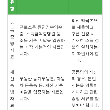
유
형
최신 발급본으
소
근로소득 원천징수영수
로 제출하고,
득
증, 소득금액증명원 등.
쿠폰 신청 시
증
소득 기준 미달을 입증하
기재한 소득 정
빙
는 가장 기본적인 자료입
보와 일치하는
자
니다.
지 확인해야 합
료
니다.
재
공동명의 재산
산
부동산 등기부등본, 자동
의 경우, 본인
증
차 등록증 등. 재산 기준
지분을 명확히
빙
미달을 입증하는 자료입
기재하고 관련
자
니다.
증빙 서류를 첨
료
부해야 합니다.