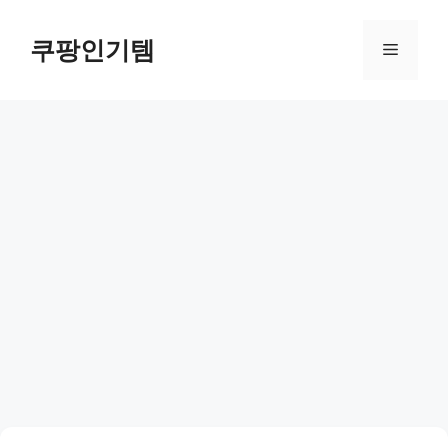
컨
텐
쿠팡인기템
메
츠
로
뉴
건
너
뛰
기