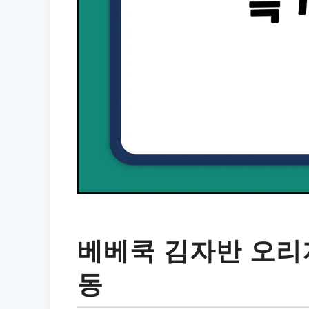
베베쿡 김자반 오리지
동