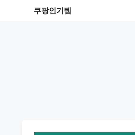
컨
쿠팡인기템
텐
츠
로
건
너
뛰
기