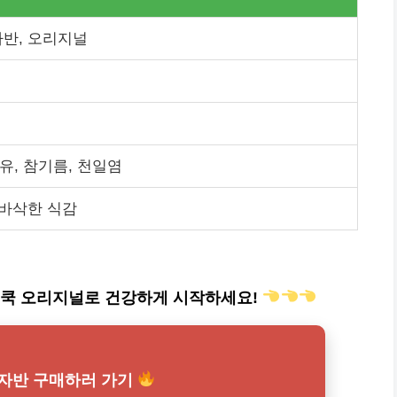
자반, 오리지널
유, 참기름, 천일염
 바삭한 식감
베쿡 오리지널로 건강하게 시작하세요!
자반 구매하러 가기