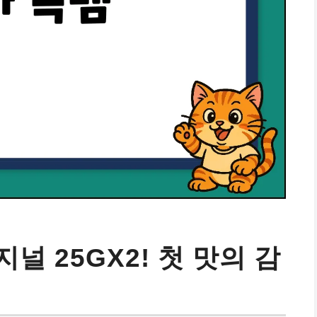
널 25GX2! 첫 맛의 감