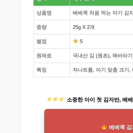
상품명
베베쿡 처음 먹는 아기 김
중량
25g X 2개
별점
5
원재료
국내산 김 (원초), 해바라기
특징
저나트륨, 아기 맞춤 크기,
소중한 아이 첫 김자반, 베
베베쿡 김