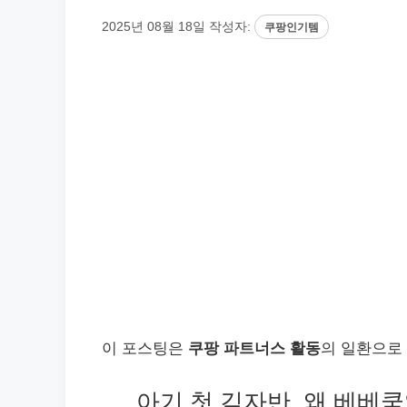
2025년 08월 18일
작성자:
쿠팡인기템
이 포스팅은
쿠팡 파트너스 활동
의 일환으로
아기 첫 김자반, 왜 베베