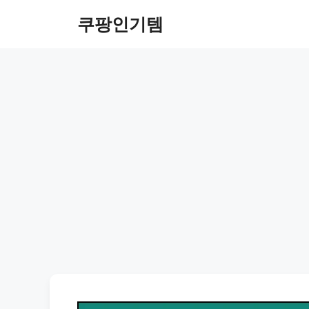
컨
쿠팡인기템
텐
츠
로
건
너
뛰
기