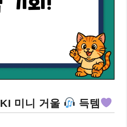
KI 미니 거울
득템