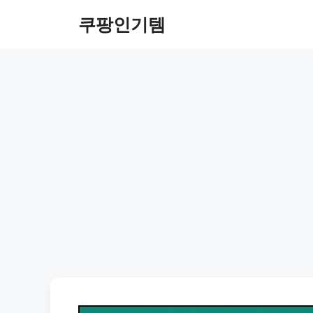
컨
쿠팡인기템
텐
츠
로
건
너
뛰
기