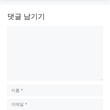
댓글 남기기
댓
글
이
름
이
메