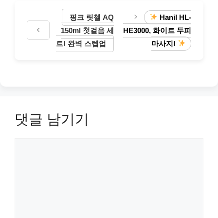
핑크 릿첼 AQ
Hanil HL-
150ml 첫걸음 세
HE3000, 화이트 두피
트! 완벽 스텝업
마사지!
댓글 남기기
댓
글