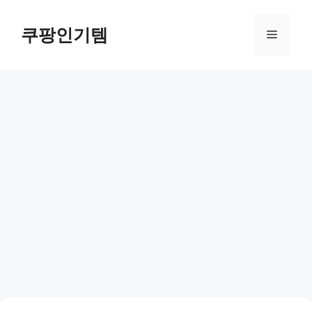
컨
텐
쿠팡인기템
메
츠
로
뉴
건
너
뛰
기