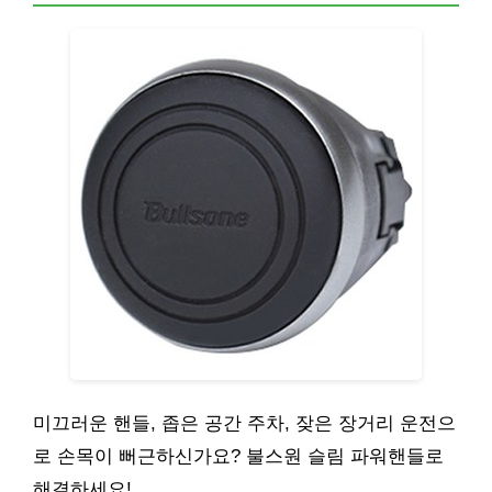
미끄러운 핸들, 좁은 공간 주차, 잦은 장거리 운전으
로 손목이 뻐근하신가요? 불스원 슬림 파워핸들로
해결하세요!