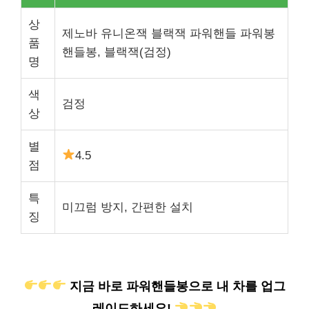
상
제노바 유니온잭 블랙잭 파워핸들 파워봉
품
핸들봉, 블랙잭(검정)
명
색
검정
상
별
4.5
점
특
미끄럼 방지, 간편한 설치
징
지금 바로 파워핸들봉으로 내 차를 업그
레이드하세요!