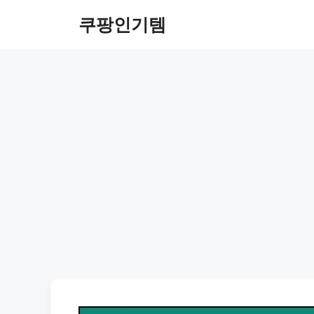
컨
쿠팡인기템
텐
츠
로
건
너
뛰
기