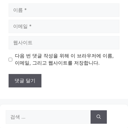
이
름
이
메
일
웹
사
이
다음 번 댓글 작성을 위해 이 브라우저에 이름,
트
이메일, 그리고 웹사이트를 저장합니다.
검
색: