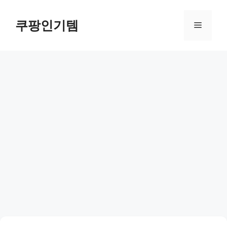
컨
텐
쿠팡인기템
메
츠
로
뉴
건
너
뛰
기