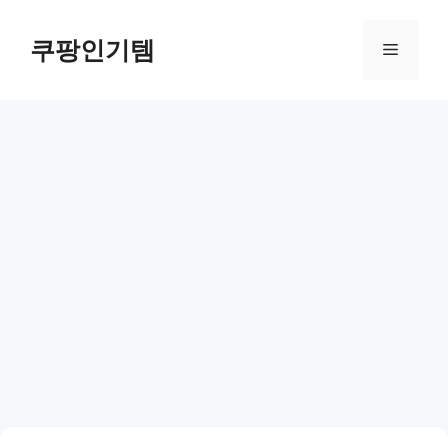
컨
텐
쿠팡인기템
메
츠
로
뉴
건
너
뛰
기