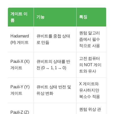
게이트 이
기능
특징
름
퀀텀 알고리
Hadamard
큐비트를 중첩 상태
즘에서 필수
(H) 게이트
로 만듦
적으로 사용
고전 컴퓨터
Pauli-X (X)
큐비트의 상태를 반
의 NOT 게이
게이트
전 (0 → 1, 1 → 0)
트와 유사
X 게이트와
Pauli-Y (Y)
큐비트 상태 반전 및
유사하지만
게이트
위상 변화
복소수 적용
퀀텀 위상 관
Pauli-Z (Z)