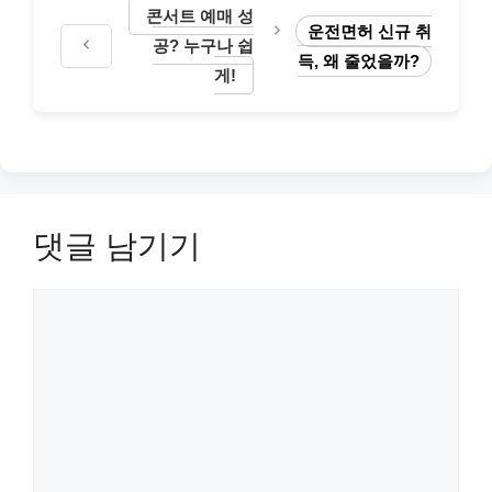
콘서트 예매 성
운전면허 신규 취
공? 누구나 쉽
득, 왜 줄었을까?
게!
댓글 남기기
댓
글