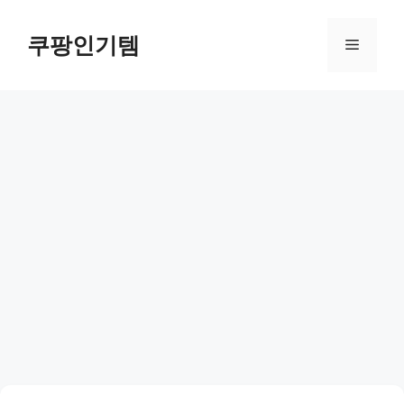
컨
텐
쿠팡인기템
메
츠
로
뉴
건
너
뛰
기