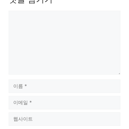
댓
글
이
름
이
메
일
웹
사