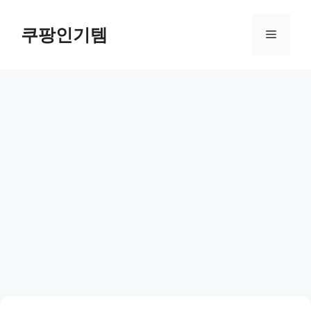
컨
텐
쿠팡인기템
메
츠
로
뉴
건
너
뛰
기