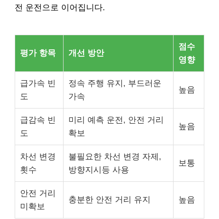
전 운전으로 이어집니다.
점수
평가 항목
개선 방안
영향
급가속 빈
정속 주행 유지, 부드러운
높음
도
가속
급감속 빈
미리 예측 운전, 안전 거리
높음
도
확보
차선 변경
불필요한 차선 변경 자제,
보통
횟수
방향지시등 사용
안전 거리
충분한 안전 거리 유지
높음
미확보