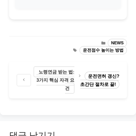
카
NEWS
테
태
운전점수 높이는 방법
고
그
리
노령연금 받는 법:
운전면허 갱신?
3가지 핵심 자격 요
초간단 절차로 끝!
건
댓글 남기기