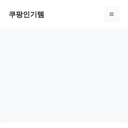
컨
텐
쿠팡인기템
메
츠
로
뉴
건
너
뛰
기