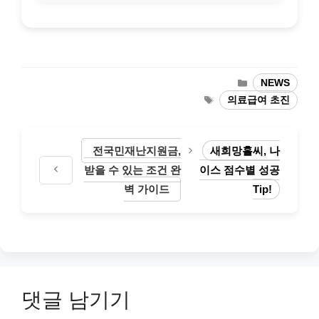
카
NEWS
테
태
의료급여 초진
고
그
리
전국민재난지원금,
새희망홀씨, 나
받을 수 있는 조건 완
이스 점수별 성공
벽 가이드
Tip!
댓글 남기기