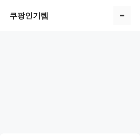
컨
텐
쿠팡인기템
메
츠
로
뉴
건
너
뛰
기