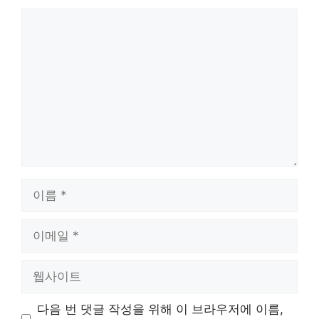
댓
글
이
름
이
메
일
웹
사
이
다음 번 댓글 작성을 위해 이 브라우저에 이름,