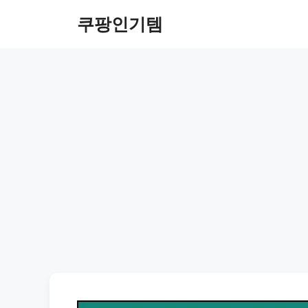
컨
쿠팡인기템
텐
츠
로
건
너
뛰
기