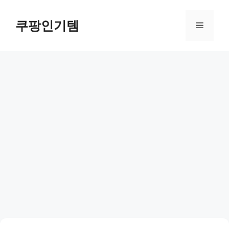
컨
텐
쿠팡인기템
메
츠
로
뉴
건
너
뛰
기