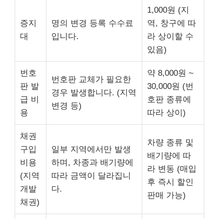
1,000원 (지
증지
명의 변경 등록 수수료
역, 창구에 따
대
입니다.
라 상이할 수
있음)
번호
약 8,000원 ~
번호판 교체가 필요한
판 발
30,000원 (번
경우 발생합니다. (지역
급 비
호판 종류에
변경 등)
용
따라 상이)
채권
차량 종류 및
구입
일부 지역에서만 발생
배기량에 따
비용
하며, 차종과 배기량에
라 변동 (매입
(지역
따라 금액이 달라집니
후 즉시 할인
개발
다.
판매 가능)
채권)