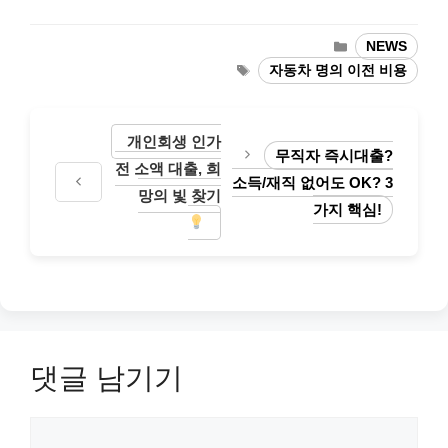
카
NEWS
테
태
자동차 명의 이전 비용
고
그
리
개인회생 인가
무직자 즉시대출?
전 소액 대출, 희
소득/재직 없어도 OK? 3
망의 빛 찾기
가지 핵심!
댓글 남기기
댓