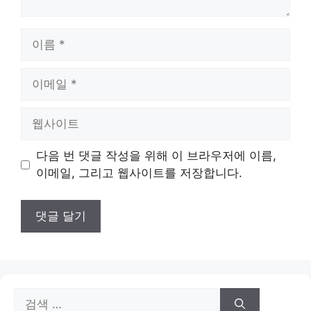
이
름
이
메
일
웹
사
이
다음 번 댓글 작성을 위해 이 브라우저에 이름,
트
이메일, 그리고 웹사이트를 저장합니다.
검
색: