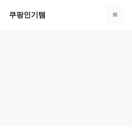
컨
텐
쿠팡인기템
메
츠
로
뉴
건
너
뛰
기