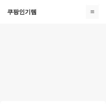
컨
텐
쿠팡인기템
메
츠
로
뉴
건
너
뛰
기