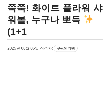
쭉쭉! 화이트 플라워 샤
워볼, 누구나 뽀득
(1+1
2025년 08월 06일
작성자:
쿠팡인기템