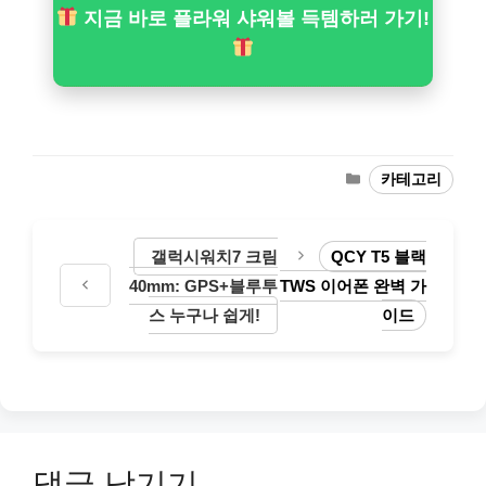
지금 바로 플라워 샤워볼 득템하러 가기!
카
카테고리
테
고
리
갤럭시워치7 크림
QCY T5 블랙
40mm: GPS+블루투
TWS 이어폰 완벽 가
스 누구나 쉽게!
이드
댓글 남기기