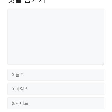
댓
글
이
름
이
메
일
웹
사