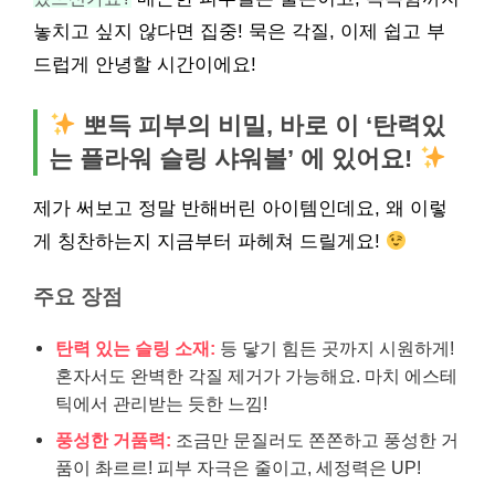
놓치고 싶지 않다면 집중! 묵은 각질, 이제 쉽고 부
드럽게 안녕할 시간이에요!
뽀득 피부의 비밀, 바로 이 ‘탄력있
는 플라워 슬링 샤워볼’ 에 있어요!
제가 써보고 정말 반해버린 아이템인데요, 왜 이렇
게 칭찬하는지 지금부터 파헤쳐 드릴게요!
주요 장점
탄력 있는 슬링 소재:
등 닿기 힘든 곳까지 시원하게!
혼자서도 완벽한 각질 제거가 가능해요. 마치 에스테
틱에서 관리받는 듯한 느낌!
풍성한 거품력:
조금만 문질러도 쫀쫀하고 풍성한 거
품이 촤르르! 피부 자극은 줄이고, 세정력은 UP!