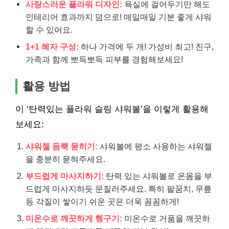
사랑스러운 플라워 디자인:
욕실에 걸어두기만 해도
인테리어 효과까지 덤으로! 매일매일 기분 좋게 샤워
할 수 있어요.
1+1 혜자 구성:
하나 가격에 두 개! 가성비 최고! 친구,
가족과 함께 뽀득뽀득 피부를 경험해보세요!
활용 방법
이 ‘탄력있는 플라워 슬링 샤워볼’을 이렇게 활용해
보세요:
샤워젤 듬뿍 묻히기:
샤워볼에 평소 사용하는 샤워젤
을 충분히 묻혀주세요.
부드럽게 마사지하기:
탄력 있는 샤워볼로 온몸을 부
드럽게 마사지하듯 문질러주세요. 특히 팔꿈치, 무릎
등 각질이 쌓이기 쉬운 곳은 더욱 꼼꼼하게!
미온수로 깨끗하게 헹구기:
미온수로 거품을 깨끗하