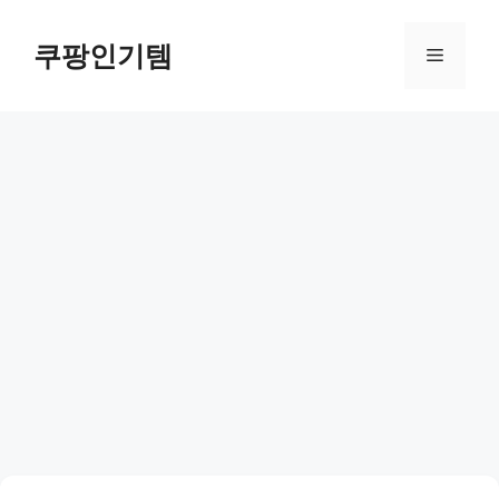
컨
텐
쿠팡인기템
메
츠
로
뉴
건
너
뛰
기