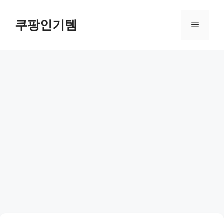
컨
텐
쿠팡인기템
메
츠
로
뉴
건
너
뛰
기