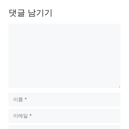
댓글 남기기
댓
글
이
름
이
메
일
웹