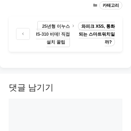
카
카테고리
테
고
리
25년형 이누스
와피크 X5S, 통화
IS-310 비데! 직접
되는 스마트워치일
설치 꿀팁
까?
댓글 남기기
댓
글