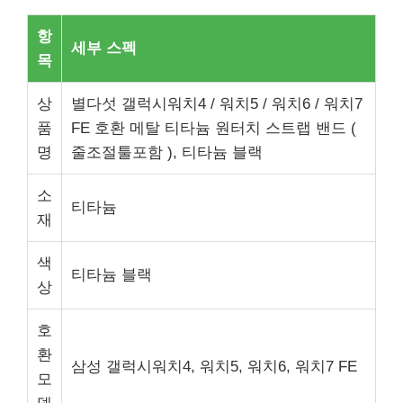
항
세부 스펙
목
상
별다섯 갤럭시워치4 / 워치5 / 워치6 / 워치7
품
FE 호환 메탈 티타늄 원터치 스트랩 밴드 (
명
줄조절툴포함 ), 티타늄 블랙
소
티타늄
재
색
티타늄 블랙
상
호
환
삼성 갤럭시워치4, 워치5, 워치6, 워치7 FE
모