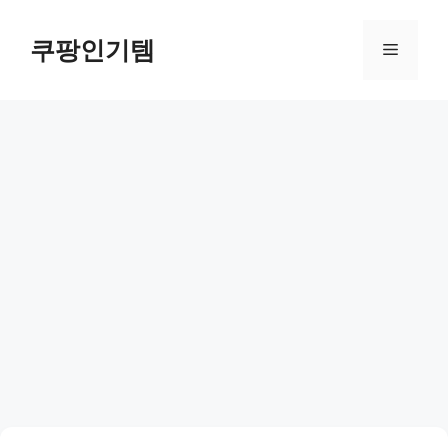
컨
텐
쿠팡인기템
메
츠
로
뉴
건
너
뛰
기