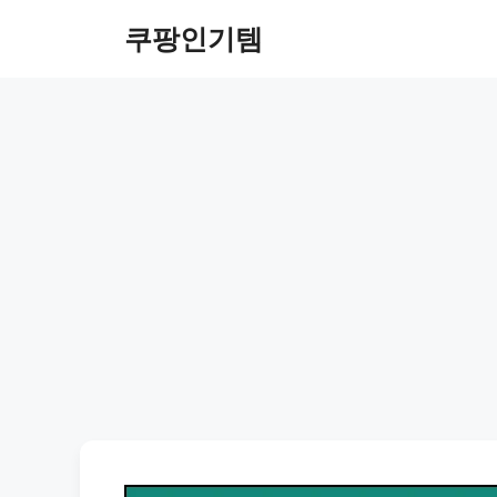
컨
쿠팡인기템
텐
츠
로
건
너
뛰
기