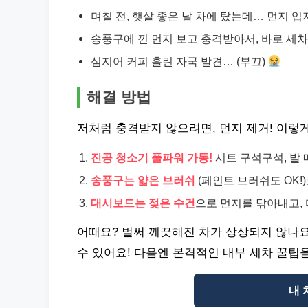
며칠 전, 햇살 좋은 날 차에 탔는데… 먼지 
송풍구에 낀 먼지 보고 충격받아서, 바로 세차
심지어 커피 흘린 자국 발견… (부끄)
해결 방법
저처럼 충격받지 않으려면, 먼지 제거! 이렇
진공 청소기 풀파워 가동!
시트 구석구석, 발
송풍구는 얇은 브러쉬
(페인트 브러쉬도 OK!
대시보드는 젖은 수건
으로 먼지를 닦아내고,
어때요? 벌써 깨끗해진 차가 상상되지 않나요
수 있어요! 다음엔 본격적인 내부 세차 꿀팁
내 