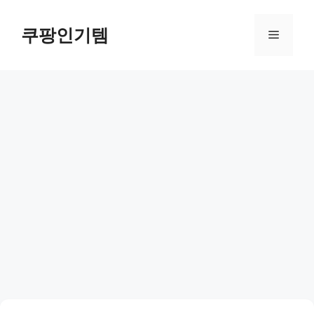
컨
텐
쿠팡인기템
메
츠
로
뉴
건
너
뛰
기