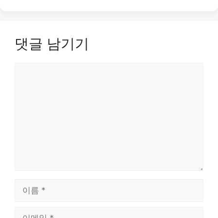
댓글 남기기
댓
글
이
름
이