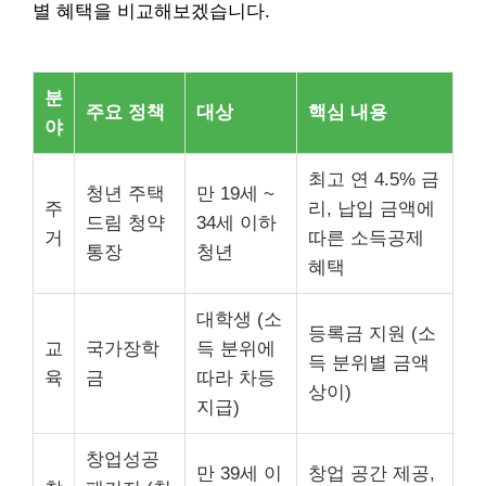
별 혜택을 비교해보겠습니다.
분
주요 정책
대상
핵심 내용
야
최고 연 4.5% 금
청년 주택
만 19세 ~
주
리, 납입 금액에
드림 청약
34세 이하
거
따른 소득공제
통장
청년
혜택
대학생 (소
등록금 지원 (소
교
국가장학
득 분위에
득 분위별 금액
육
금
따라 차등
상이)
지급)
창업성공
만 39세 이
창업 공간 제공,