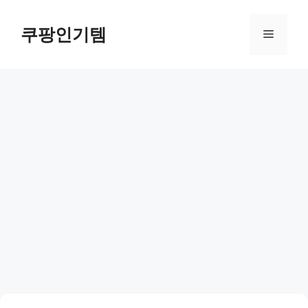
컨
텐
쿠팡인기템
메
츠
로
뉴
건
너
뛰
기