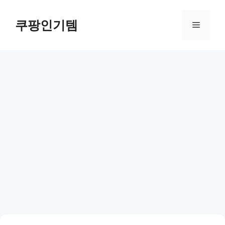
컨
텐
쿠팡인기템
메
츠
로
뉴
건
너
뛰
기