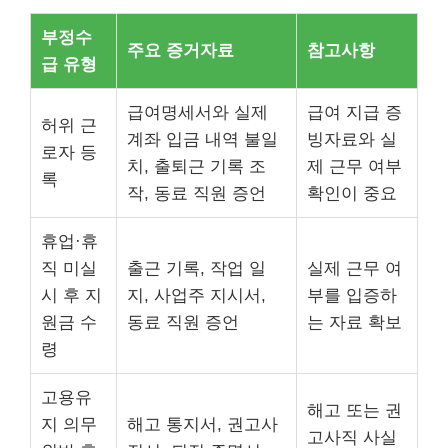
부정수
주요 증거자료
참고사항
급 유형
급여명세서와 실제
급여 지급 증
허위 근
계좌 입금 내역 불일
빙자료와 실
로자 등
치, 출퇴근 기록 조
제 근무 여부
록
작, 동료 직원 증언
확인이 중요
휴업·휴
직 미실
출근 기록, 작업 일
실제 근무 여
시 후 지
지, 사업주 지시서,
부를 입증하
원금 수
동료 직원 증언
는 자료 확보
령
고용유
해고 또는 권
지 의무
해고 통지서, 권고사
고사직 사실