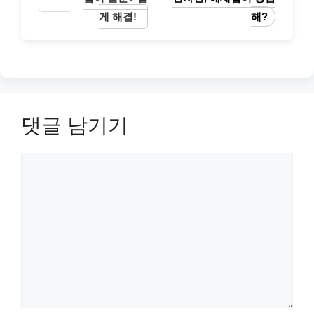
게 해결!
해?
댓글 남기기
댓
글