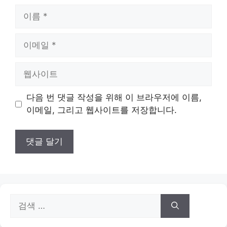
이
름
이
메
일
웹
사
이
다음 번 댓글 작성을 위해 이 브라우저에 이름,
트
이메일, 그리고 웹사이트를 저장합니다.
검
색: