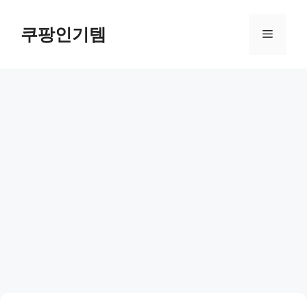
컨
텐
쿠팡인기템
메
츠
로
뉴
건
너
뛰
기