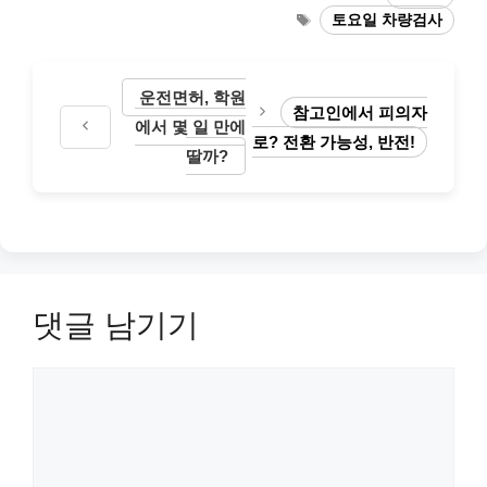
테
태
토요일 차량검사
고
그
리
운전면허, 학원
참고인에서 피의자
에서 몇 일 만에
로? 전환 가능성, 반전!
딸까?
댓글 남기기
댓
글