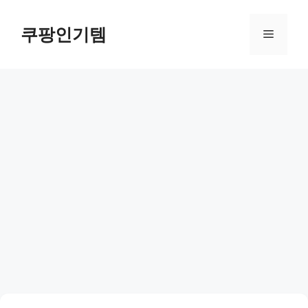
컨
텐
쿠팡인기템
메
츠
로
뉴
건
너
뛰
기