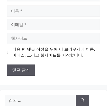
이
름
이
메
일
웹
사
이
다음 번 댓글 작성을 위해 이 브라우저에 이름,
트
이메일, 그리고 웹사이트를 저장합니다.
검
색: