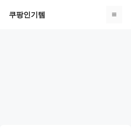
컨
텐
쿠팡인기템
메
츠
로
뉴
건
너
뛰
기