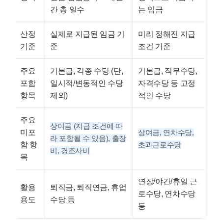
간 총 일수
는 임금
산정
실제로 지급된 임금 기
미리 정해진 지급
기준
준
조건 기준
주요
기본급, 각종 수당 (단,
기본급, 직무수당,
포함
일시적/변동적인 수당
자격수당 등 고정
항목
제외)
적인 수당
주요
상여금 (지급 조건에 따
미포
상여금, 연차수당,
라 포함될 수 있음), 출장
함 항
초과근로수당
비, 경조사비
목
연장/야간/휴일 근
활용
퇴직금, 퇴직연금, 휴업
로수당, 연차수당
용도
수당 등
등