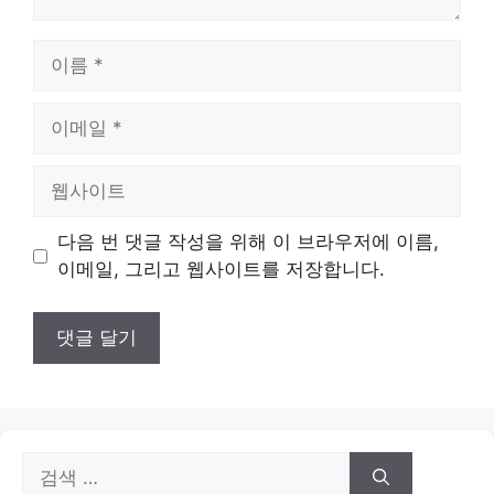
이
름
이
메
일
웹
사
이
다음 번 댓글 작성을 위해 이 브라우저에 이름,
트
이메일, 그리고 웹사이트를 저장합니다.
검
색: