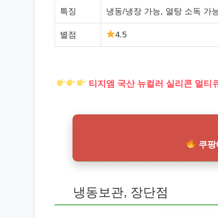
특징
냉동/냉장 가능, 열탕 소독 가
별점
4.5
티지엠 국산 뉴컬러 실리콘 멀티큐
쿠팡
냉동보관, 장단점