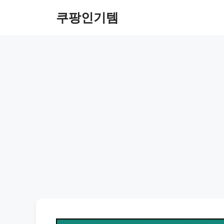
컨
쿠팡인기템
텐
츠
로
건
너
뛰
기