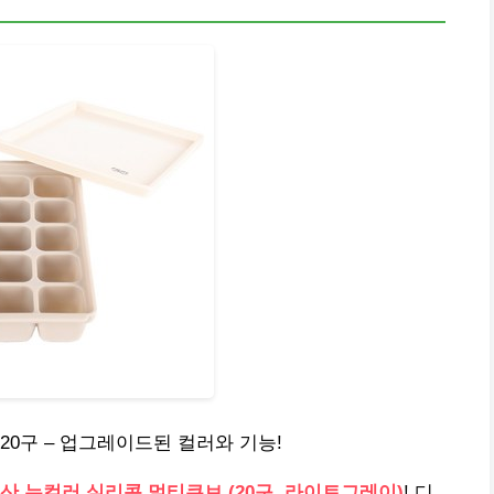
20구 – 업그레이드된 컬러와 기능!
산 뉴컬러 실리콘 멀티큐브 (20구, 라이트그레이)
! 디