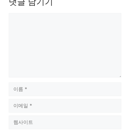
댓글 남기기
댓
글
이
름
이
메
일
웹
사