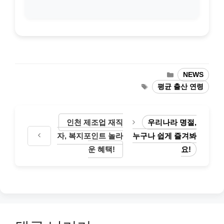
카
NEWS
테
태
평균 출산 연령
고
그
리
인천 제조업 재직
우리나라 명절,
자, 복지포인트 놀라
누구나 쉽게 즐겨봐
운 혜택!
요!