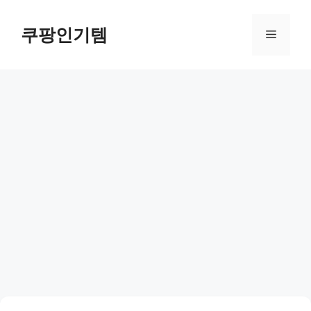
컨
텐
쿠팡인기템
메
츠
로
뉴
건
너
뛰
기