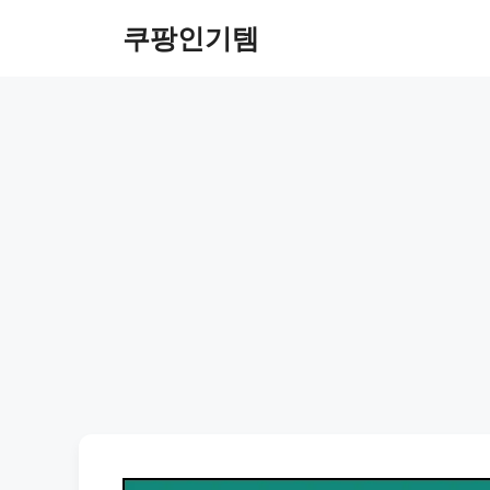
컨
쿠팡인기템
텐
츠
로
건
너
뛰
기