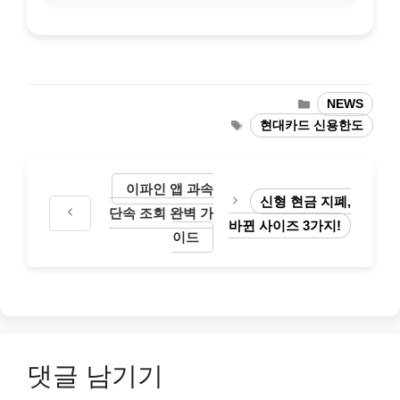
카
NEWS
테
태
현대카드 신용한도
고
그
리
이파인 앱 과속
신형 현금 지폐,
단속 조회 완벽 가
바뀐 사이즈 3가지!
이드
댓글 남기기