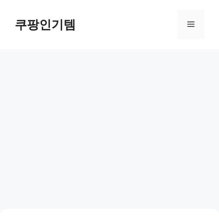
컨
텐
쿠팡인기템
메
츠
로
뉴
건
너
뛰
기