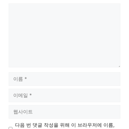
댓
글
이
름
이
메
일
웹
사
이
다음 번 댓글 작성을 위해 이 브라우저에 이름,