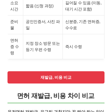
소요
길어질 수 있음 (이동,
짧음 (신청 과정)
시간
대기 시간 포함)
준비
공인인증서, 사진 파
신분증, 기존 면허증,
물
일
수수료
면허
지정 장소 방문 또는
증 수
즉시 수령
등기 우편 수령
령
재발급, 비용 비교
면허 재발급, 비용 차이 비교
운전면허 재발급, 은근히 귀찮지만 꼭 해야 하는 일이