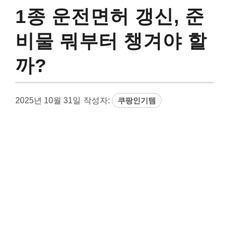
1종 운전면허 갱신, 준
비물 뭐부터 챙겨야 할
까?
2025년 10월 31일
작성자:
쿠팡인기템