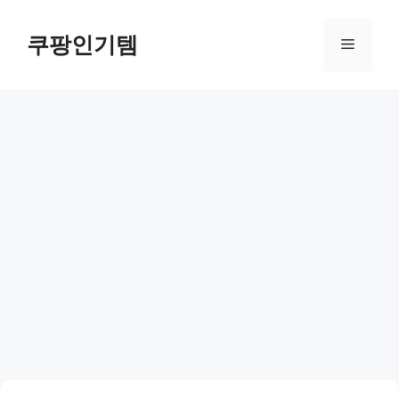
컨
텐
쿠팡인기템
메
츠
로
뉴
건
너
뛰
기