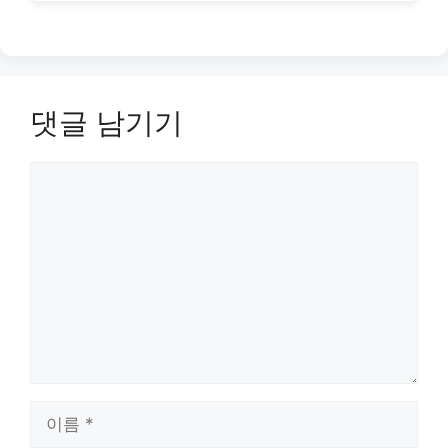
댓글 남기기
댓
글
이
름