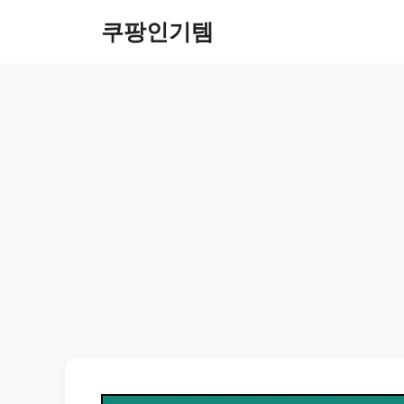
컨
쿠팡인기템
텐
츠
로
건
너
뛰
기