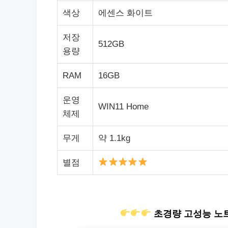
색상
에센스 화이트
저장
512GB
용량
RAM
16GB
운영
WIN11 Home
체제
무게
약 1.1kg
별점
초경량 고성능 노트