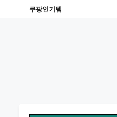
컨
쿠팡인기템
텐
츠
로
건
너
뛰
기