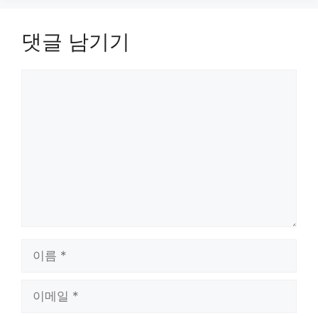
댓글 남기기
댓
글
이
름
이
메