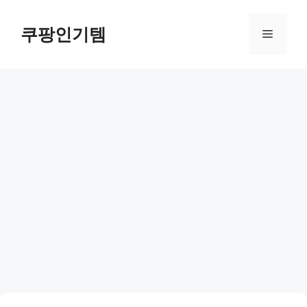
컨
텐
쿠팡인기템
메
츠
로
뉴
건
너
뛰
기