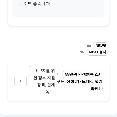
는 것도 좋습니다.
카
NEWS
테
태
MBTI 검사
고
그
리
초보자를 위
55만원 민생회복 소비
한 정부 지원
쿠폰, 신청 기간&대상 쉽게
정책, 쉽게
확인!
쏙!