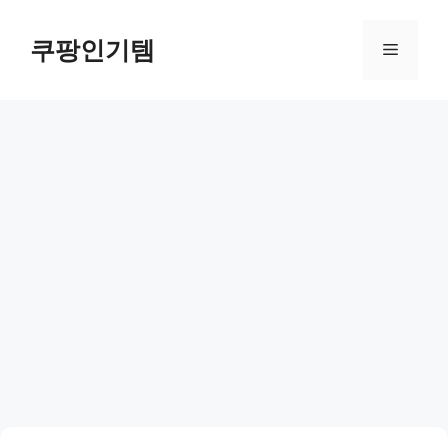
컨
텐
쿠팡인기템
메
츠
로
뉴
건
너
뛰
기