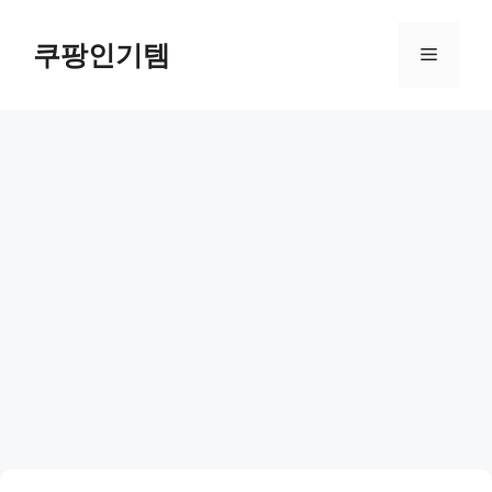
컨
텐
쿠팡인기템
메
츠
로
뉴
건
너
뛰
기