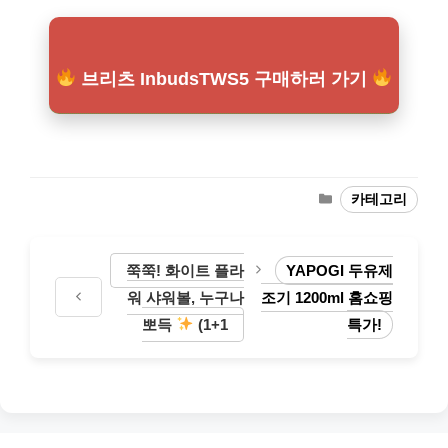
브리츠 InbudsTWS5 구매하러 가기
카
카테고리
테
고
리
쭉쭉! 화이트 플라
YAPOGI 두유제
워 샤워볼, 누구나
조기 1200ml 홈쇼핑
뽀득
(1+1
특가!