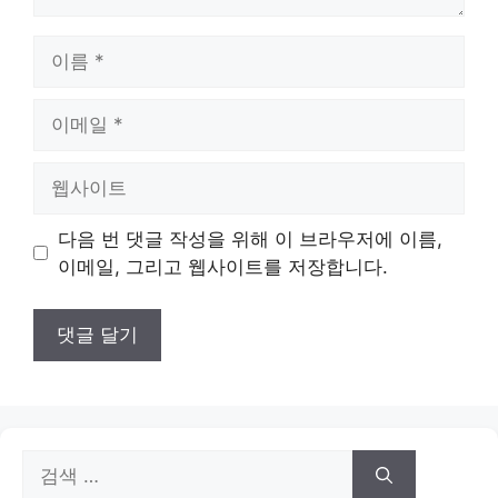
이
름
이
메
일
웹
사
이
다음 번 댓글 작성을 위해 이 브라우저에 이름,
트
이메일, 그리고 웹사이트를 저장합니다.
검
색: