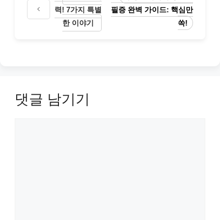
력! 7가지 특별
필증 완벽 가이드: 핵심만
한 이야기
쏙!
댓글 남기기
댓
글