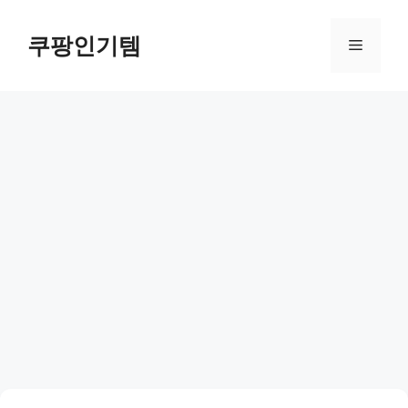
컨
텐
쿠팡인기템
메
츠
로
뉴
건
너
뛰
기