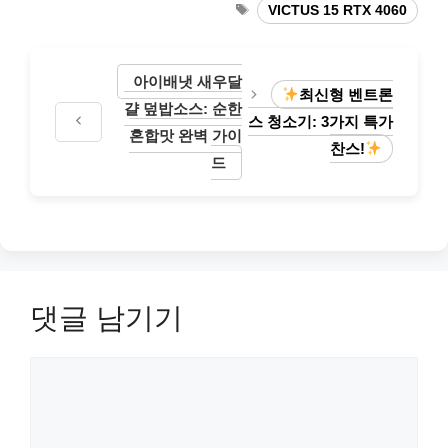
테
태
VICTUS 15 RTX 4060
고
그
리
아이배냇 새우달
최신형 벤트론
걀 덮밥소스: 순한
스 청소기: 3가지 특가
혼합맛 완벽 가이
찬스!
드
댓글 남기기
댓
글