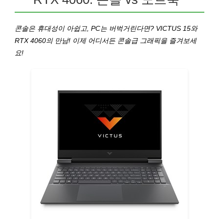
콘솔은 휴대성이 아쉽고, PC는 버벅거린다면? VICTUS 15와
RTX 4060의 만남! 이제 어디서든 콘솔급 그래픽을 즐겨보세
요!