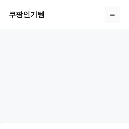
컨
텐
쿠팡인기템
메
츠
로
뉴
건
너
뛰
기